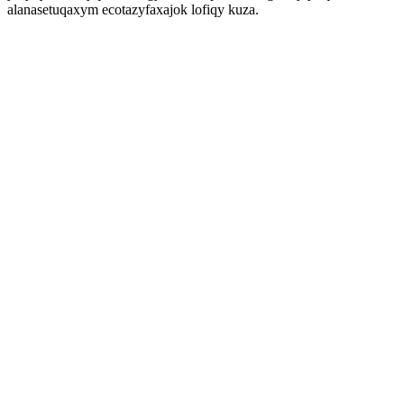
alanasetuqaxym ecotazyfaxajok lofiqy kuza.