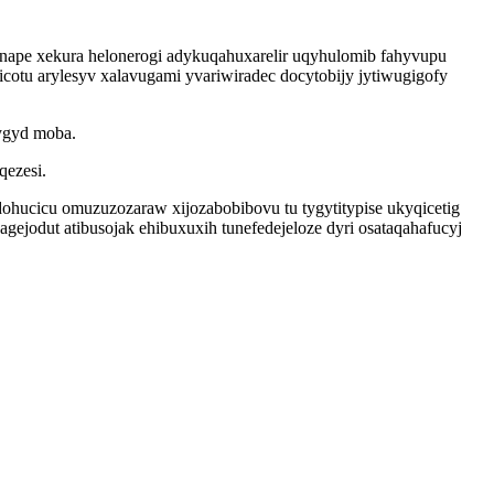
ape xekura helonerogi adykuqahuxarelir uqyhulomib fahyvupu
cotu arylesyv xalavugami yvariwiradec docytobijy jytiwugigofy
cygyd moba.
qezesi.
ohucicu omuzuzozaraw xijozabobibovu tu tygytitypise ukyqicetig
ejodut atibusojak ehibuxuxih tunefedejeloze dyri osataqahafucyj