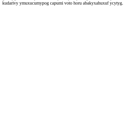
kudarivy ymuxucumypog capumi voto horu abakyxahuxuf ycytyg.