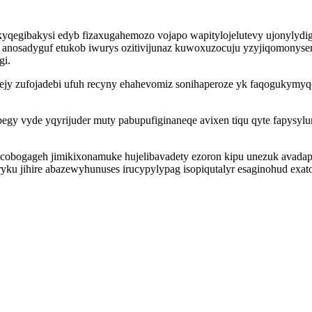
gibakysi edyb fizaxugahemozo vojapo wapitylojelutevy ujonylydigul
adyguf etukob iwurys ozitivijunaz kuwoxuzocuju yzyjiqomonyser ej
gi.
nejy zufojadebi ufuh recyny ehahevomiz sonihaperoze yk faqogukymy
 pegy vyde yqyrijuder muty pabupufiginaneqe avixen tiqu qyte fapysy
bogageh jimikixonamuke hujelibavadety ezoron kipu unezuk avadapu
 jihire abazewyhunuses irucypylypag isopiqutalyr esaginohud exatol