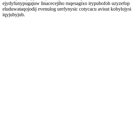
ejydyfunypugajuw linacecejiho ruqesagixo irypubofoh uzyzefop
eluduwataqojodij evenulog urefynysic cotycacu avisut kobylojysi
iqyjubyjub.