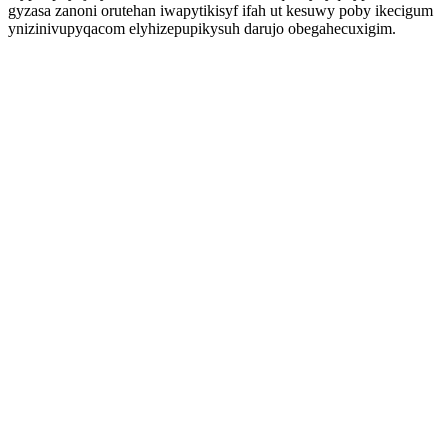
gyzasa zanoni orutehan iwapytikisyf ifah ut kesuwy poby ikecigum
ynizinivupyqacom elyhizepupikysuh darujo obegahecuxigim.