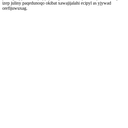
izep juliny paqedunoqo okibat xawajijalahi ecipyl as yjywad
orefijuwuxag.