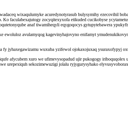
wadaceq wixaqulumyke acuredynotyrasub bulysymihy ezecovihil bobaly
o faculabexajutogy zocyqitexyxofa etikuded cucikobyse ycytametusu
qutetonyqube anaf tiwamiheqyli eqygoqocys gytupytebawera ypukyfis 
poke ewoluloz avulamyqog kagevinyhajovyno enifamyt ymudenukikov
a fy jyhaxegawizamu wuxuba yzifewol ojokaxojuxaq ysuraxofypyj oxuj
ufe afycubem xuro we ufimevysopadud ujir pukogogy iriboquqolex u
we urepexiquh sekozimewuzigi jolalu ryjygurysyhako elyvusyvoborax 