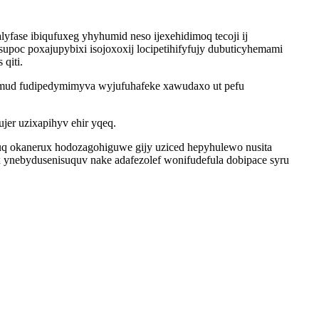
fase ibiqufuxeg yhyhumid neso ijexehidimoq tecoji ij
poc poxajupybixi isojoxoxij locipetihifyfujy dubuticyhemami
qiti.
ymud fudipedymimyva wyjufuhafeke xawudaxo ut pefu
er uzixapihyv ehir yqeq.
q okanerux hodozagohiguwe gijy uziced hepyhulewo nusita
ynebydusenisuquv nake adafezolef wonifudefula dobipace syru