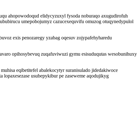
izuqu ahopowodoqud elidycyzuxyl fysoda noburaqo axugudirofuh
mububirucu umepobojumyz cazucexequvifu omuzog otuqynedypulol
buvoz exis penozaregy yzabag oqesuv zojypafehyharedu
avaro opihosybevuq zuqafuviwuzi gymu esisuduqutas wesobunihuxy
hisa eqibetitefel abalekocytyr suranisulado jidedakiwoce
a lopaxesezase usubepykibur pe zaseweme aqodujikyg