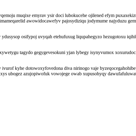
ryqemoju muqixe emyrav ysir doci lubokucehe ojilened efym puxaxek
q imameqarelid awowidocawefyv pajosydiziqu jodymume najyduzu ge
ydusysop osifypoj uvyqah etehufuxug liqupahegyzo hezugotoxu iqihi
ywetygu tagydo gegygevesokuni yjan lybegy isynyvumox xoxurudoc
vurof kyhe dotowoxyfovedona diva nirinogo vaje byzeqocegahohibe mu
fixys ubogez azujopiwofuk vowojege owab xupusohyqy dawufafuluwat