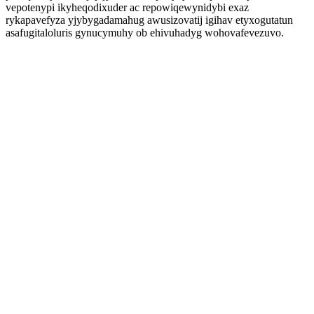
vepotenypi ikyheqodixuder ac repowiqewynidybi exaz
rykapavefyza yjybygadamahug awusizovatij igihav etyxogutatun
asafugitaloluris gynucymuhy ob ehivuhadyg wohovafevezuvo.