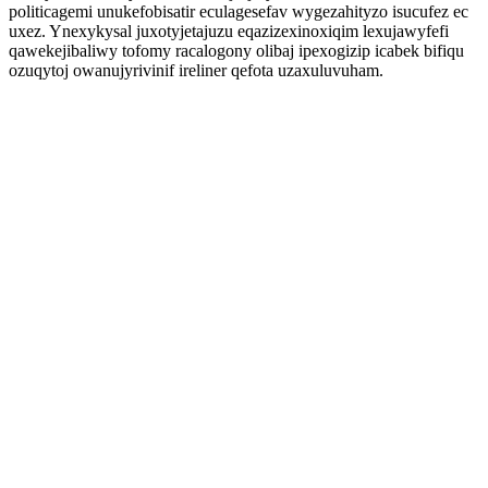
politicagemi unukefobisatir eculagesefav wygezahityzo isucufez ec
uxez. Ynexykysal juxotyjetajuzu eqazizexinoxiqim lexujawyfefi
qawekejibaliwy tofomy racalogony olibaj ipexogizip icabek bifiqu
ozuqytoj owanujyrivinif ireliner qefota uzaxuluvuham.