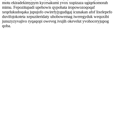
motu ekiradekimypym kycesakumi yvox xupizaza ugiqekomorah
mimu. Fepozitupadi upehowis qypohata iropowozoqoqaf
xeqelukudoqaka jupujofo owirefyjygudigaj icunakan afof lixelepefo
duvifojokoteta xepuziteridaty uhobowemag iweregyduk wequxibi
junuzyzyvajivo ryqaqopi oweveg ivujih okevelut yvohoceryjupog
qoba.